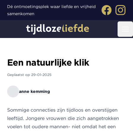
Dé ontmoetingsplek waar liefde en vrijheid
Facebook
Instagr
samenkomen
Tijdloze liefde
Op
Een natuurlijke klik
Geplaatst op
29-01-2025
anne kemming
Sommige connecties zijn tijdloos en overstijgen
leeftijd. Jongere vrouwen die zich aangetrokken
voelen tot oudere mannen- niet omdat het een